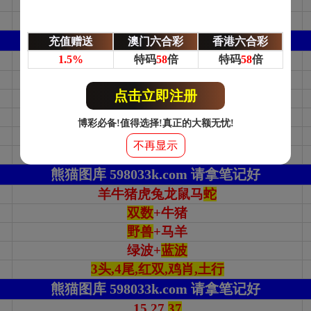
2-0-6-7-8-1
1头,6尾,红双,兔肖,土行
熊猫图库 598033k.com 请拿笔记好
充值赠送
澳门六合彩
香港六合彩
蛇兔鸡狗
虎
1.5%
特码
58
倍
特码
58
倍
蛇兔鸡狗
虎
龙马
点击立即注册
蛇兔鸡狗
虎
龙马猴羊
虎虎虎
博彩必备!值得选择!真正的大额无忧!
单数
+羊鸡
不再显示
野兽
+狗马
熊猫图库 598033k.com 请拿笔记好
羊牛猪虎兔龙鼠马
蛇
双数
+牛猪
野兽
+马羊
绿波+
蓝波
3头,4尾,红双,鸡肖,土行
熊猫图库 598033k.com 请拿笔记好
15.27.
37