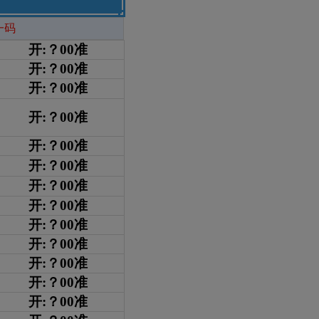
一码
开:？00准
开:？00准
开:？00准
开:？00准
开:？00准
开:？00准
开:？00准
开:？00准
开:？00准
开:？00准
开:？00准
开:？00准
开:？00准