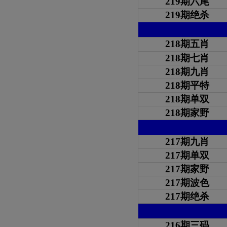
219期
六尾
219期绝杀
218期五肖
218期七肖
218期九肖
218期平特
218期单双
218期家野
217期九肖
217期单双
217期家野
217期波色
217期绝杀
216期三码