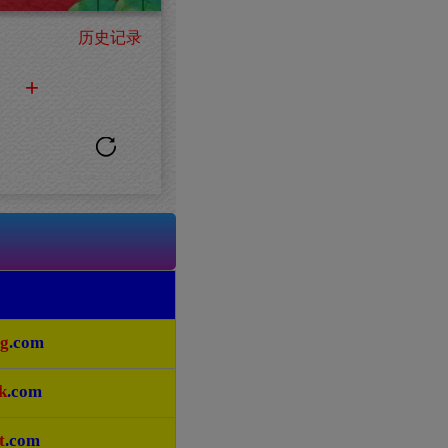
g
.com
k
.com
t
.com