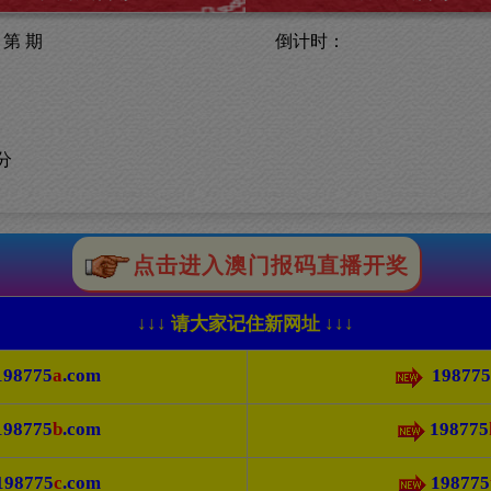
点击进入澳门报码直播开奖
↓↓↓ 请大家记住新网址 ↓↓↓
98775
a
.com
198775
98775
b
.com
198775
198775
c
.com
198775