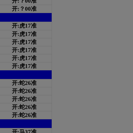
开:？00准
开:？00准
开:虎17准
开:虎17准
开:虎17准
开:虎17准
开:虎17准
开:虎17准
开:蛇26准
开:蛇26准
开:蛇26准
开:蛇26准
开:蛇26准
开:马37准