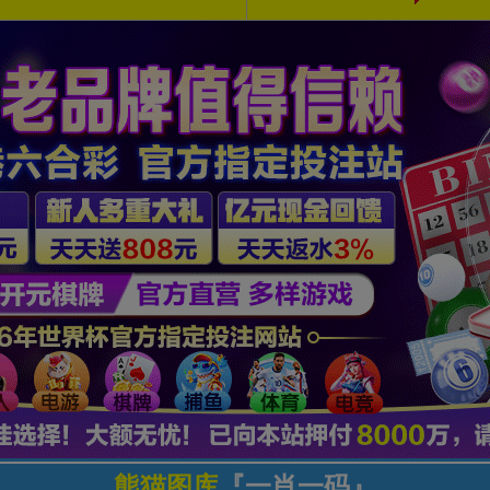
熊猫图库
『一肖一码』